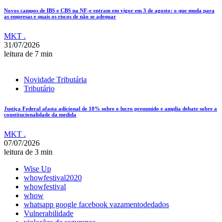
Novos campos de IBS e CBS na NF-e entram em vigor em 3 de agosto: o que muda para
as empresas e quais os riscos de não se adequar
MKT .
31/07/2026
leitura de 7 min
Novidade Tributária
Tributário
Justiça Federal afasta adicional de 10% sobre o lucro presumido e amplia debate sobre a
constitucionalidade da medida
MKT .
07/07/2026
leitura de 3 min
Wise Up
whowfestival2020
whowfestival
whow
whatsapp google facebook vazamentodedados
Vulnerabilidade