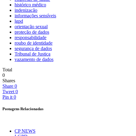
histórico médico
indenização
informações sensíveis
lgpd
orientação sexual
proteção de dados
responsabilidade
roubo de identidade
segurança de dados
Tribunal de Justiça
vazamento de dados
Total
0
Shares
Share
0
Tweet
0
Pin it
0
Postagens Relacionadas
CP NEWS