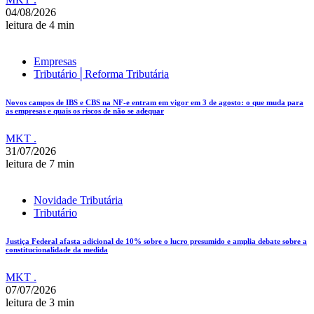
04/08/2026
leitura de 4 min
Empresas
Tributário│Reforma Tributária
Novos campos de IBS e CBS na NF-e entram em vigor em 3 de agosto: o que muda para
as empresas e quais os riscos de não se adequar
MKT .
31/07/2026
leitura de 7 min
Novidade Tributária
Tributário
Justiça Federal afasta adicional de 10% sobre o lucro presumido e amplia debate sobre a
constitucionalidade da medida
MKT .
07/07/2026
leitura de 3 min