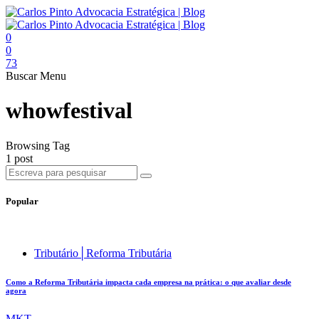
0
0
73
Buscar
Menu
whowfestival
Browsing Tag
1 post
Popular
Tributário│Reforma Tributária
Como a Reforma Tributária impacta cada empresa na prática: o que avaliar desde
agora
MKT .