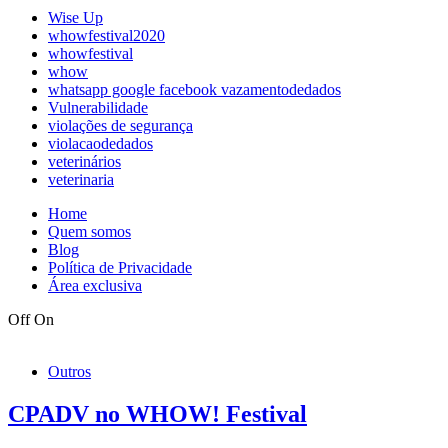
Wise Up
whowfestival2020
whowfestival
whow
whatsapp google facebook vazamentodedados
Vulnerabilidade
violações de segurança
violacaodedados
veterinários
veterinaria
Home
Quem somos
Blog
Política de Privacidade
Área exclusiva
Off
On
Outros
CPADV no WHOW! Festival