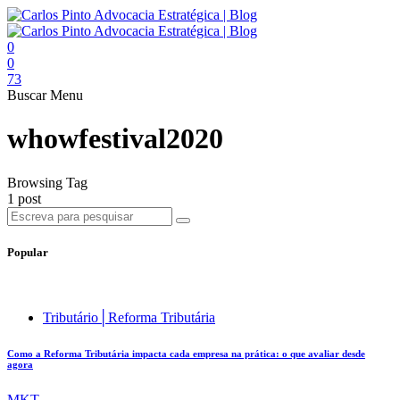
0
0
73
Buscar
Menu
whowfestival2020
Browsing Tag
1 post
Popular
Tributário│Reforma Tributária
Como a Reforma Tributária impacta cada empresa na prática: o que avaliar desde
agora
MKT .