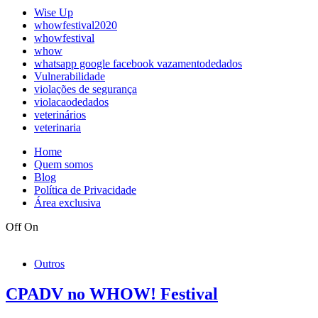
Wise Up
whowfestival2020
whowfestival
whow
whatsapp google facebook vazamentodedados
Vulnerabilidade
violações de segurança
violacaodedados
veterinários
veterinaria
Home
Quem somos
Blog
Política de Privacidade
Área exclusiva
Off
On
Outros
CPADV no WHOW! Festival