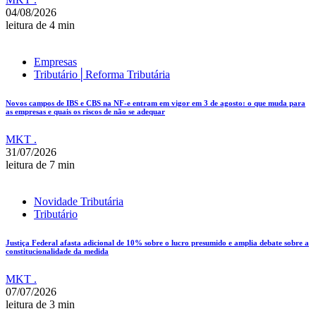
04/08/2026
leitura de 4 min
Empresas
Tributário│Reforma Tributária
Novos campos de IBS e CBS na NF-e entram em vigor em 3 de agosto: o que muda para
as empresas e quais os riscos de não se adequar
MKT .
31/07/2026
leitura de 7 min
Novidade Tributária
Tributário
Justiça Federal afasta adicional de 10% sobre o lucro presumido e amplia debate sobre a
constitucionalidade da medida
MKT .
07/07/2026
leitura de 3 min