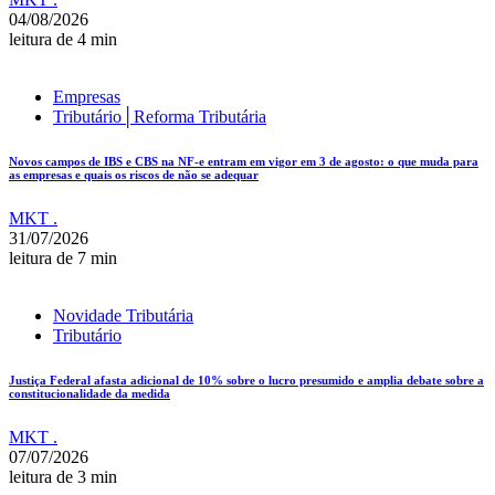
04/08/2026
leitura de 4 min
Empresas
Tributário│Reforma Tributária
Novos campos de IBS e CBS na NF-e entram em vigor em 3 de agosto: o que muda para
as empresas e quais os riscos de não se adequar
MKT .
31/07/2026
leitura de 7 min
Novidade Tributária
Tributário
Justiça Federal afasta adicional de 10% sobre o lucro presumido e amplia debate sobre a
constitucionalidade da medida
MKT .
07/07/2026
leitura de 3 min