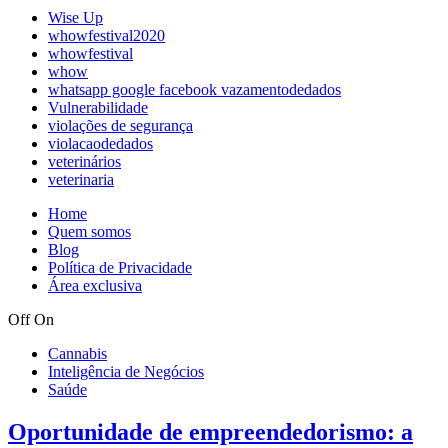
Wise Up
whowfestival2020
whowfestival
whow
whatsapp google facebook vazamentodedados
Vulnerabilidade
violações de segurança
violacaodedados
veterinários
veterinaria
Home
Quem somos
Blog
Política de Privacidade
Área exclusiva
Off
On
Cannabis
Inteligência de Negócios
Saúde
Oportunidade de empreendedorismo: a