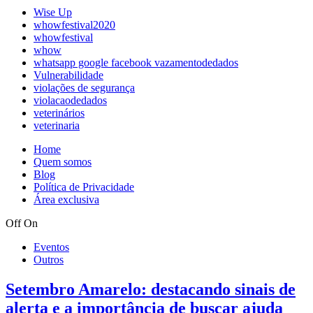
Wise Up
whowfestival2020
whowfestival
whow
whatsapp google facebook vazamentodedados
Vulnerabilidade
violações de segurança
violacaodedados
veterinários
veterinaria
Home
Quem somos
Blog
Política de Privacidade
Área exclusiva
Off
On
Eventos
Outros
Setembro Amarelo: destacando sinais de
alerta e a importância de buscar ajuda