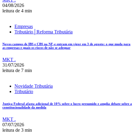
04/08/2026
leitura de 4 min
Empresas
Tributário│Reforma Tributária
Novos campos de IBS e CBS na NF-e entram em vigor em 3 de agosto: o que muda para
as empresas e quais os riscos de não se adequar
MKT .
31/07/2026
leitura de 7 min
Novidade Tributária
Tributário
Justiça Federal afasta adicional de 10% sobre o lucro presumido e amplia debate sobre a
constitucionalidade da medida
MKT .
07/07/2026
leitura de 3 min