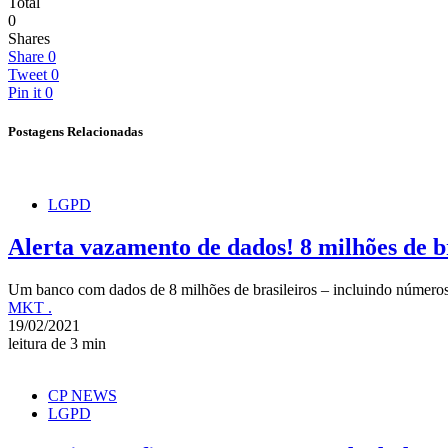
Total
0
Shares
Share
0
Tweet
0
Pin it
0
Postagens Relacionadas
LGPD
Alerta vazamento de dados! 8 milhões de b
Um banco com dados de 8 milhões de brasileiros – incluindo números
MKT .
19/02/2021
leitura de 3 min
CP NEWS
LGPD