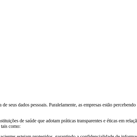
nça de seus dados pessoais. Paralelamente, as empresas estão percebe
tuições de saúde que adotam práticas transparentes e éticas em relaçã
 tais como:
ientes estejam protegidos, garantindo a confidencialidade de informaç