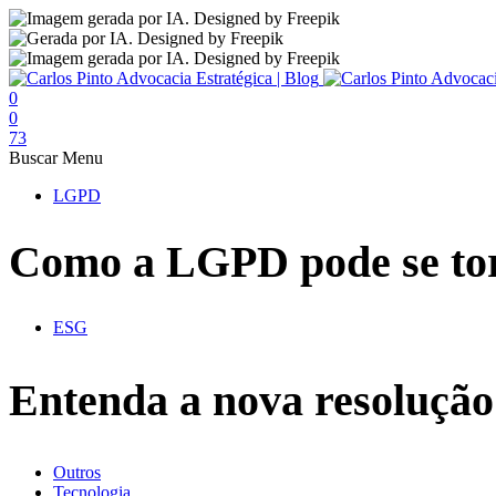
0
0
73
Buscar
Menu
LGPD
Como a LGPD pode se tor
ESG
Entenda a nova resoluçã
Outros
Tecnologia