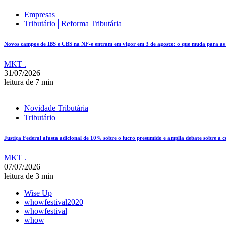
Empresas
Tributário│Reforma Tributária
Novos campos de IBS e CBS na NF-e entram em vigor em 3 de agosto: o que muda para as e
MKT .
31/07/2026
leitura de 7 min
Novidade Tributária
Tributário
Justiça Federal afasta adicional de 10% sobre o lucro presumido e amplia debate sobre a 
MKT .
07/07/2026
leitura de 3 min
Wise Up
whowfestival2020
whowfestival
whow