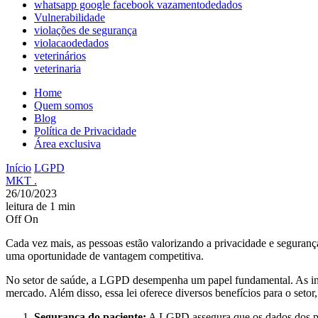
whatsapp google facebook vazamentodedados
Vulnerabilidade
violações de segurança
violacaodedados
veterinários
veterinaria
Home
Quem somos
Blog
Política de Privacidade
Área exclusiva
Início
LGPD
MKT .
26/10/2023
leitura de 1 min
Off
On
Cada vez mais, as pessoas estão valorizando a privacidade e segura
uma oportunidade de vantagem competitiva.
No setor de saúde, a LGPD desempenha um papel fundamental. As insti
mercado. Além disso, essa lei oferece diversos benefícios para o setor,
Segurança do paciente:
A LGPD assegura que os dados dos pac