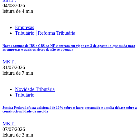
04/08/2026
leitura de 4 min
Empresas
Tributário│Reforma Tributária
Novos campos de IBS e CBS na NF-e entram em vigor em 3 de agosto: o que muda para
as empresas e quais os riscos de não se adequar
MKT .
31/07/2026
leitura de 7 min
Novidade Tributária
Tributário
Justiça Federal afasta adicional de 10% sobre o lucro presumido e amplia debate sobre a
constitucionalidade da medida
MKT .
07/07/2026
leitura de 3 min