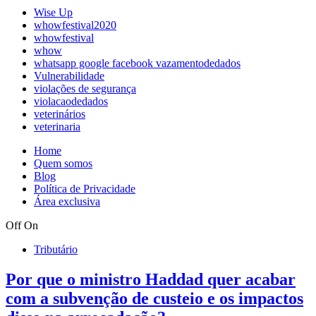
Wise Up
whowfestival2020
whowfestival
whow
whatsapp google facebook vazamentodedados
Vulnerabilidade
violações de segurança
violacaodedados
veterinários
veterinaria
Home
Quem somos
Blog
Política de Privacidade
Área exclusiva
Off
On
Tributário
Por que o ministro Haddad quer acabar
com a subvenção de custeio e os impactos