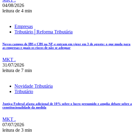
04/08/2026
leitura de 4 min
Empresas
Tributário│Reforma Tributária
Novos campos de IBS e CBS na NF-e entram em vigor em 3 de agosto: o que muda para
as empresas e quais os riscos de não se adequar
MKT .
31/07/2026
leitura de 7 min
Novidade Tributária
Tributário
Justiça Federal afasta adicional de 10% sobre o lucro presumido e amplia debate sobre a
constitucionalidade da medida
MKT .
07/07/2026
leitura de 3 min