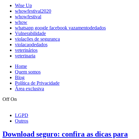
Wise Up
whowfestival2020
whowfestival
whow
whatsapp google facebook vazamentodedados
Vulnerabilidade
violações de segurança
violacaodedados
veterinários
veterinaria
Home
Quem somos
Blog
Política de Privacidade
Área exclusiva
Off
On
LGPD
Outros
Download seguro: confira as dicas para