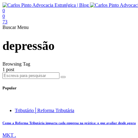
0
0
73
Buscar
Menu
depressão
Browsing Tag
1 post
Popular
Tributário│Reforma Tributária
Como a Reforma Tributária impacta cada empresa na prática: o que avaliar desde agora
MKT .