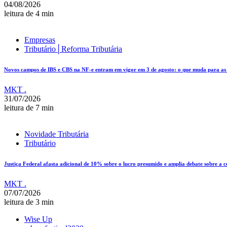
04/08/2026
leitura de 4 min
Empresas
Tributário│Reforma Tributária
Novos campos de IBS e CBS na NF-e entram em vigor em 3 de agosto: o que muda para as e
MKT .
31/07/2026
leitura de 7 min
Novidade Tributária
Tributário
Justiça Federal afasta adicional de 10% sobre o lucro presumido e amplia debate sobre a 
MKT .
07/07/2026
leitura de 3 min
Wise Up