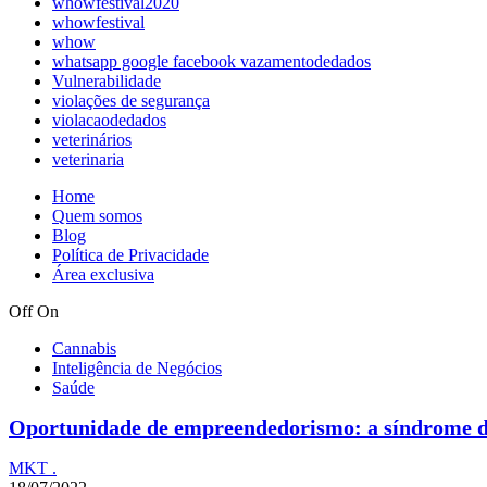
whowfestival2020
whowfestival
whow
whatsapp google facebook vazamentodedados
Vulnerabilidade
violações de segurança
violacaodedados
veterinários
veterinaria
Home
Quem somos
Blog
Política de Privacidade
Área exclusiva
Off
On
Cannabis
Inteligência de Negócios
Saúde
Oportunidade de empreendedorismo: a síndro
MKT .