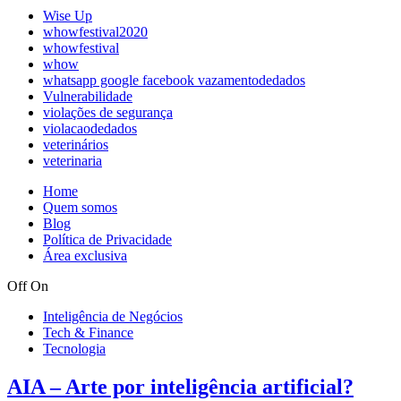
Wise Up
whowfestival2020
whowfestival
whow
whatsapp google facebook vazamentodedados
Vulnerabilidade
violações de segurança
violacaodedados
veterinários
veterinaria
Home
Quem somos
Blog
Política de Privacidade
Área exclusiva
Off
On
Inteligência de Negócios
Tech & Finance
Tecnologia
AIA – Arte por inteligência artificial?