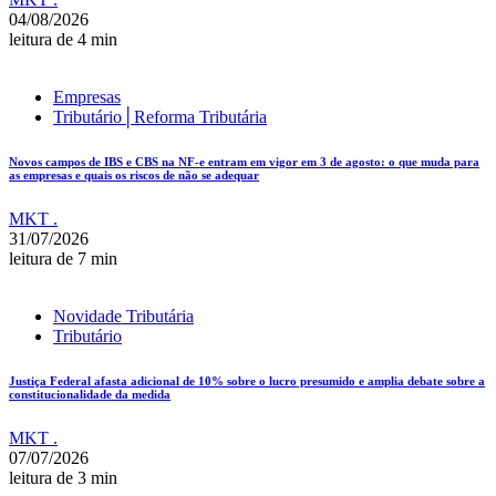
04/08/2026
leitura de 4 min
Empresas
Tributário│Reforma Tributária
Novos campos de IBS e CBS na NF-e entram em vigor em 3 de agosto: o que muda para
as empresas e quais os riscos de não se adequar
MKT .
31/07/2026
leitura de 7 min
Novidade Tributária
Tributário
Justiça Federal afasta adicional de 10% sobre o lucro presumido e amplia debate sobre a
constitucionalidade da medida
MKT .
07/07/2026
leitura de 3 min