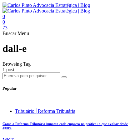
0
0
73
Buscar
Menu
dall-e
Browsing Tag
1 post
Popular
Tributário│Reforma Tributária
Como a Reforma Tributária impacta cada empresa na prática: o que avaliar desde
agora
MKT .