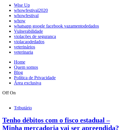
Wise Up
whowfestival2020
whowfestival
whow
whatsapp google facebook vazamentodedados
Vulnerabilidade
violações de segurança
violacaodedados
veterinários
veterinaria
Home
Quem somos
Blog
Política de Privacidade
Área exclusiva
Off
On
Tributário
Tenho débitos com o fisco estadual –
Minha mercadoria vai ser apreendida?