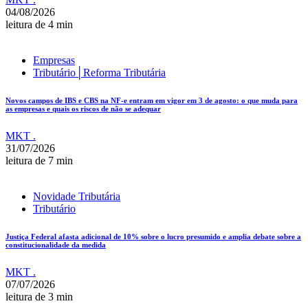
04/08/2026
leitura de 4 min
Empresas
Tributário│Reforma Tributária
Novos campos de IBS e CBS na NF-e entram em vigor em 3 de agosto: o que muda para
as empresas e quais os riscos de não se adequar
MKT .
31/07/2026
leitura de 7 min
Novidade Tributária
Tributário
Justiça Federal afasta adicional de 10% sobre o lucro presumido e amplia debate sobre a
constitucionalidade da medida
MKT .
07/07/2026
leitura de 3 min