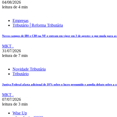
04/08/2026
leitura de 4 min
Empresas
Tributário│Reforma Tributária
Novos campos de IBS e CBS na NF-e entram em vigor em 3 de agosto: o que muda para as e
MKT .
31/07/2026
leitura de 7 min
Novidade Tributária
Tributário
Justiça Federal afasta adicional de 10% sobre o lucro presumido e amplia debate sobre a 
MKT .
07/07/2026
leitura de 3 min
Wise Up