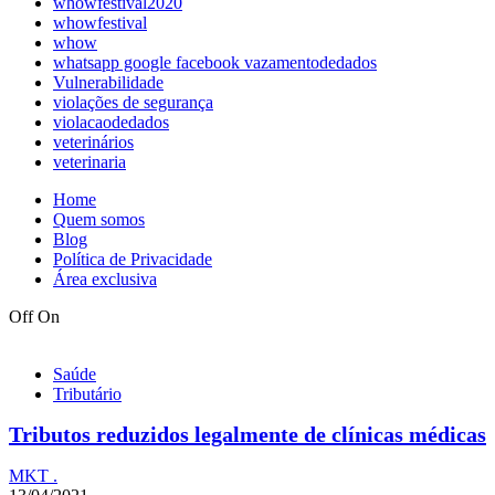
whowfestival2020
whowfestival
whow
whatsapp google facebook vazamentodedados
Vulnerabilidade
violações de segurança
violacaodedados
veterinários
veterinaria
Home
Quem somos
Blog
Política de Privacidade
Área exclusiva
Off
On
Saúde
Tributário
Tributos reduzidos legalmente de clínicas médicas
MKT .