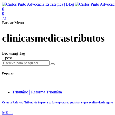
0
0
73
Buscar
Menu
clinicasmedicastributos
Browsing Tag
1 post
Popular
Tributário│Reforma Tributária
Como a Reforma Tributária impacta cada empresa na prática: o que avaliar desde agora
MKT .