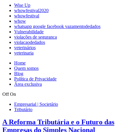
Wise Up
whowfestival2020
whowfestival
whow
whatsapp google facebook vazamentodedados
Vulnerabilidade
violações de segurança
violacaodedados
veterinários
veterinaria
Home
Quem somos
Blog
Política de Privacidade
Área exclusiva
Off
On
Empresarial | Societário
Tributário
A Reforma Tributária e o Futuro das
Empresas do Simples Nacional