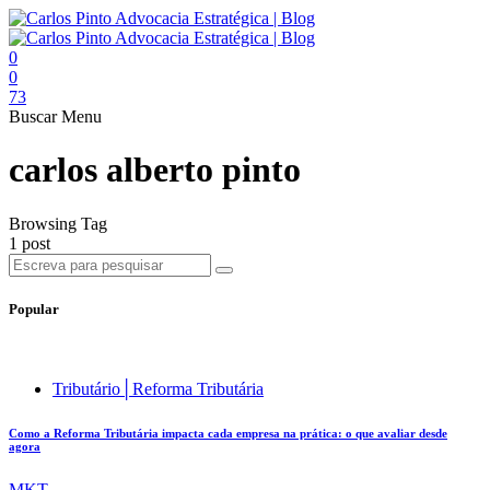
0
0
73
Buscar
Menu
carlos alberto pinto
Browsing Tag
1 post
Popular
Tributário│Reforma Tributária
Como a Reforma Tributária impacta cada empresa na prática: o que avaliar desde
agora
MKT .