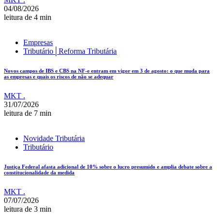
04/08/2026
leitura de 4 min
Empresas
Tributário│Reforma Tributária
Novos campos de IBS e CBS na NF-e entram em vigor em 3 de agosto: o que muda para
as empresas e quais os riscos de não se adequar
MKT .
31/07/2026
leitura de 7 min
Novidade Tributária
Tributário
Justiça Federal afasta adicional de 10% sobre o lucro presumido e amplia debate sobre a
constitucionalidade da medida
MKT .
07/07/2026
leitura de 3 min