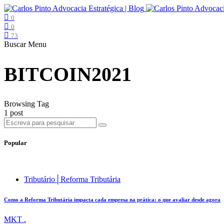
0
0
73
Buscar
Menu
BITCOIN2021
Browsing Tag
1 post
Popular
Tributário│Reforma Tributária
Como a Reforma Tributária impacta cada empresa na prática: o que avaliar desde agora
MKT .