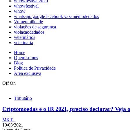
whowfestival2020
whowfestival
whow
whatsapp google facebook vazamentodedados
Vulnerabilidade
violações de segurança
violacaodedados
veterinários
veterinaria
Home
Quem somos
Blog
Política de Privacidade
Área exclusiva
Off
On
Tributário
Criptomoedas e o IR 2021, preciso declarar? Veja
MKT .
10/03/2021