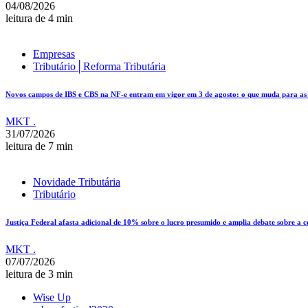
04/08/2026
leitura de 4 min
Empresas
Tributário│Reforma Tributária
Novos campos de IBS e CBS na NF-e entram em vigor em 3 de agosto: o que muda para as e
MKT .
31/07/2026
leitura de 7 min
Novidade Tributária
Tributário
Justiça Federal afasta adicional de 10% sobre o lucro presumido e amplia debate sobre a 
MKT .
07/07/2026
leitura de 3 min
Wise Up