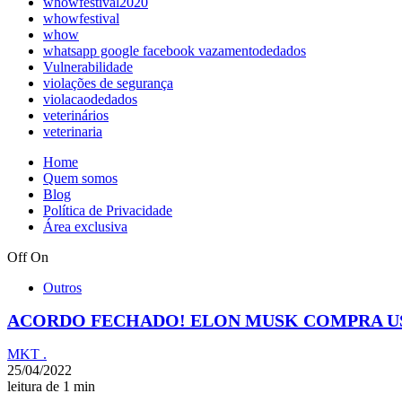
whowfestival2020
whowfestival
whow
whatsapp google facebook vazamentodedados
Vulnerabilidade
violações de segurança
violacaodedados
veterinários
veterinaria
Home
Quem somos
Blog
Política de Privacidade
Área exclusiva
Off
On
Outros
ACORDO FECHADO! ELON MUSK COMPRA US
MKT .
25/04/2022
leitura de 1 min