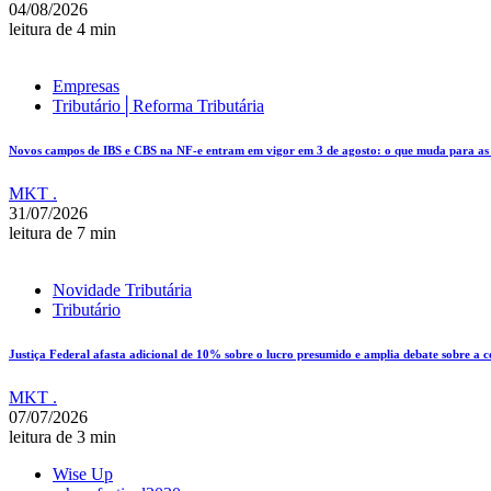
04/08/2026
leitura de 4 min
Empresas
Tributário│Reforma Tributária
Novos campos de IBS e CBS na NF-e entram em vigor em 3 de agosto: o que muda para as e
MKT .
31/07/2026
leitura de 7 min
Novidade Tributária
Tributário
Justiça Federal afasta adicional de 10% sobre o lucro presumido e amplia debate sobre a 
MKT .
07/07/2026
leitura de 3 min
Wise Up