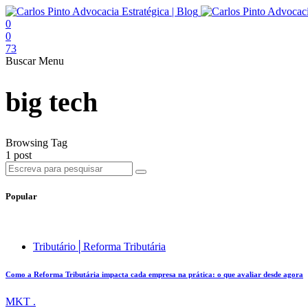
0
0
73
Buscar
Menu
big tech
Browsing Tag
1 post
Popular
Tributário│Reforma Tributária
Como a Reforma Tributária impacta cada empresa na prática: o que avaliar desde agora
MKT .