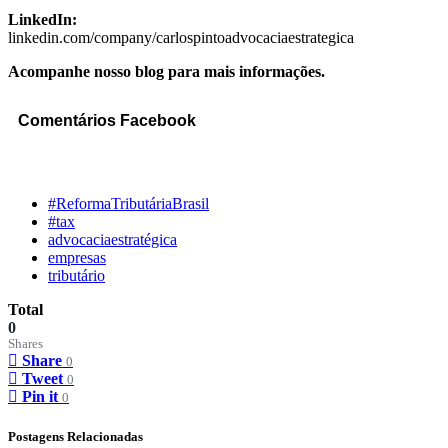
LinkedIn:
linkedin.com/company/carlospintoadvocaciaestrategica
Acompanhe nosso blog para mais informações.
Comentários Facebook
#ReformaTributáriaBrasil
#tax
advocaciaestratégica
empresas
tributário
Total
0
Shares
Share
0
Tweet
0
Pin it
0
Postagens Relacionadas