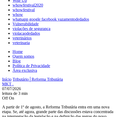
Wise Up
whowfestival2020
whowfestival
whow
whatsapp google facebook vazamentodedados
Vulnerabilidade
violações de segurança
violacaodedados
veterinários
veterinaria
Home
Quem somos
Blog
Política de Privacidade
Área exclusiva
Início
Tributário│Reforma Tributária
MKT .
07/07/2026
leitura de 3 min
Off
On
A partir de 1º de agosto, a Reforma Tributária entra em uma nova
etapa. Se, até agora, grande parte das discussões estava concentrada
na interpretação da legislação e na definição das regras do novo