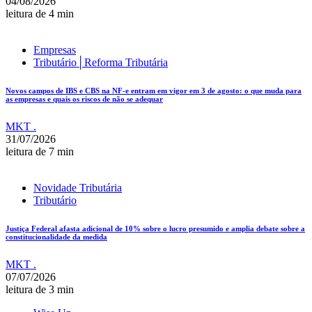
04/08/2026
leitura de 4 min
Empresas
Tributário│Reforma Tributária
Novos campos de IBS e CBS na NF-e entram em vigor em 3 de agosto: o que muda para
as empresas e quais os riscos de não se adequar
MKT .
31/07/2026
leitura de 7 min
Novidade Tributária
Tributário
Justiça Federal afasta adicional de 10% sobre o lucro presumido e amplia debate sobre a
constitucionalidade da medida
MKT .
07/07/2026
leitura de 3 min