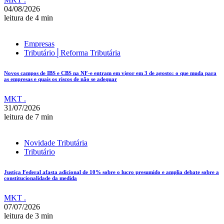
04/08/2026
leitura de 4 min
Empresas
Tributário│Reforma Tributária
Novos campos de IBS e CBS na NF-e entram em vigor em 3 de agosto: o que muda para
as empresas e quais os riscos de não se adequar
MKT .
31/07/2026
leitura de 7 min
Novidade Tributária
Tributário
Justiça Federal afasta adicional de 10% sobre o lucro presumido e amplia debate sobre a
constitucionalidade da medida
MKT .
07/07/2026
leitura de 3 min