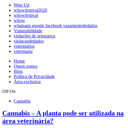
Wise Up
whowfestival2020
whowfestival
whow
whatsapp google facebook vazamentodedados
Vulnerabilidade
violações de segurança
violacaodedados
veterinários
veterinaria
Home
Quem somos
Blog
Política de Privacidade
Área exclusiva
Off
On
Cannabis
Cannabis – A planta pode ser utilizada na
área veterinária?