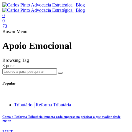
0
0
73
Buscar
Menu
Apoio Emocional
Browsing Tag
3 posts
Popular
Tributário│Reforma Tributária
Como a Reforma Tributária impacta cada empresa na prática: o que avaliar desde
agora
MKT .