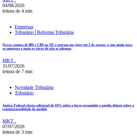
04/08/2026
leitura de 4 min
Empresas
Tributário│Reforma Tributária
Novos campos de IBS e CBS na NF-e entram em vigor em 3 de agosto: o que muda para
as empresas e quais os riscos de não se adequar
MKT .
31/07/2026
leitura de 7 min
Novidade Tributária
Tributário
Justiça Federal afasta adicional de 10% sobre o lucro presumido e amplia debate sobre a
constitucionalidade da medida
MKT .
07/07/2026
leitura de 3 min