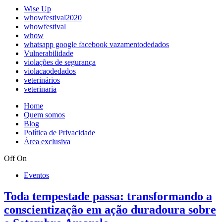
Wise Up
whowfestival2020
whowfestival
whow
whatsapp google facebook vazamentodedados
Vulnerabilidade
violações de segurança
violacaodedados
veterinários
veterinaria
Home
Quem somos
Blog
Política de Privacidade
Área exclusiva
Off
On
Eventos
Toda tempestade passa: transformando a
conscientização em ação duradoura sobre