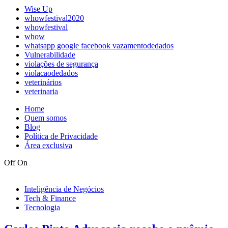
Wise Up
whowfestival2020
whowfestival
whow
whatsapp google facebook vazamentodedados
Vulnerabilidade
violações de segurança
violacaodedados
veterinários
veterinaria
Home
Quem somos
Blog
Política de Privacidade
Área exclusiva
Off
On
Inteligência de Negócios
Tech & Finance
Tecnologia