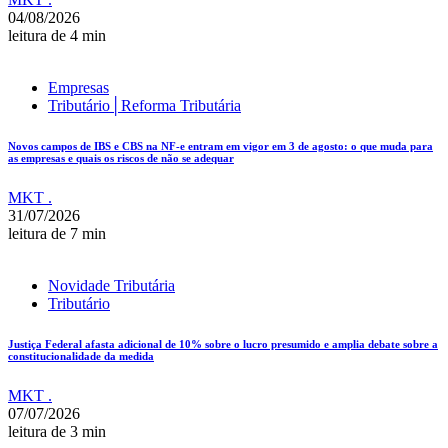
04/08/2026
leitura de 4 min
Empresas
Tributário│Reforma Tributária
Novos campos de IBS e CBS na NF-e entram em vigor em 3 de agosto: o que muda para
as empresas e quais os riscos de não se adequar
MKT .
31/07/2026
leitura de 7 min
Novidade Tributária
Tributário
Justiça Federal afasta adicional de 10% sobre o lucro presumido e amplia debate sobre a
constitucionalidade da medida
MKT .
07/07/2026
leitura de 3 min