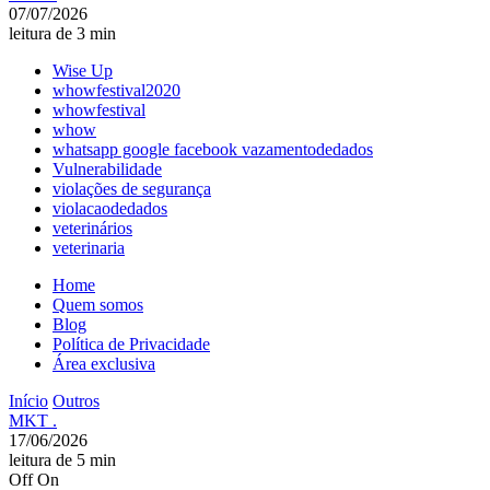
07/07/2026
leitura de 3 min
Wise Up
whowfestival2020
whowfestival
whow
whatsapp google facebook vazamentodedados
Vulnerabilidade
violações de segurança
violacaodedados
veterinários
veterinaria
Home
Quem somos
Blog
Política de Privacidade
Área exclusiva
Início
Outros
MKT .
17/06/2026
leitura de 5 min
Off
On