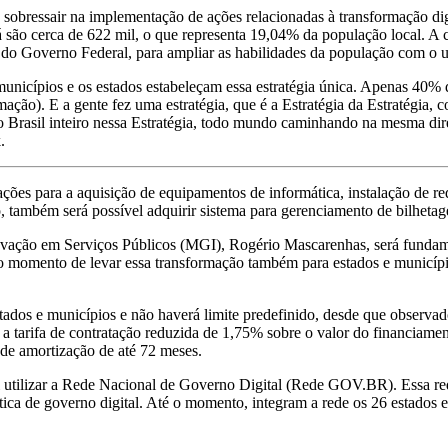
 sobressair na implementação de ações relacionadas à transformação dig
ão cerca de 622 mil, o que representa 19,04% da população local. A ca
 do Governo Federal, para ampliar as habilidades da população com o u
nicípios e os estados estabeleçam essa estratégia única. Apenas 40% d
ção). E a gente fez uma estratégia, que é a Estratégia da Estratégia,
o Brasil inteiro nessa Estratégia, todo mundo caminhando na mesma dir
.
ões para a aquisição de equipamentos de informática, instalação de re
o, também será possível adquirir sistema para gerenciamento de bilhetag
novação em Serviços Públicos (MGI), Rogério Mascarenhas, será fundame
 momento de levar essa transformação também para estados e município
stados e municípios e não haverá limite predefinido, desde que observa
 tarifa de contratação reduzida de 1,75% sobre o valor do financiamen
 de amortização de até 72 meses.
ai utilizar a Rede Nacional de Governo Digital (Rede GOV.BR). Essa re
tica de governo digital. Até o momento, integram a rede os 26 estados e