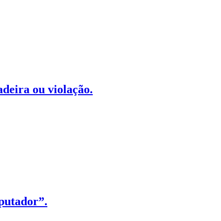
deira ou violação.
putador”.