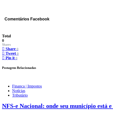
Comentários Facebook
Total
0
Shares
Share
0
Tweet
0
Pin it
0
Postagens Relacionadas
Finança | Impostos
Notícias
Tributário
NFS-e Nacional: onde seu município está 