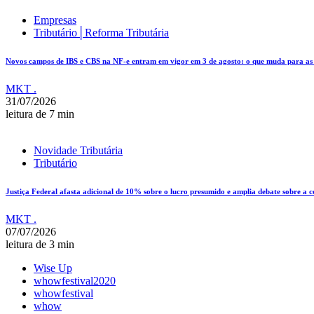
Empresas
Tributário│Reforma Tributária
Novos campos de IBS e CBS na NF-e entram em vigor em 3 de agosto: o que muda para as e
MKT .
31/07/2026
leitura de 7 min
Novidade Tributária
Tributário
Justiça Federal afasta adicional de 10% sobre o lucro presumido e amplia debate sobre a 
MKT .
07/07/2026
leitura de 3 min
Wise Up
whowfestival2020
whowfestival
whow