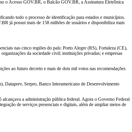
como o Acesso GOV.BR, o Balcão GOV.BR, a Assinatura Eletrônica
ficando todo o processo de identificação para estados e municípios.
V.BR já possui mais de 158 milhões de usuários e disponibiliza mais
nciais nas cinco regiões do país: Porto Alegre (RS), Fortaleza (CE),
rganizações da sociedade civil; instituições privadas; e empresas
ções ao futuro decreto e mais de dois mil votos nas recomendações
ap), Dataprev, Serpro, Banco Interamericano de Desenvolvimento
só alcançava a administração pública federal. Agora o Governo Federal
egração de serviços presenciais e digitais, além de ampliar meios de