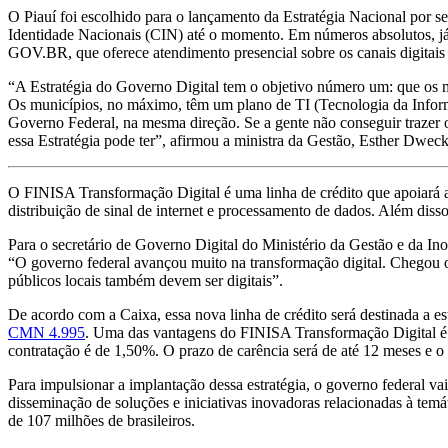
O Piauí foi escolhido para o lançamento da Estratégia Nacional por se
Identidade Nacionais (CIN) até o momento. Em números absolutos, já s
GOV.BR, que oferece atendimento presencial sobre os canais digitais
“A Estratégia do Governo Digital tem o objetivo número um: que os mu
Os municípios, no máximo, têm um plano de TI (Tecnologia da Informa
Governo Federal, na mesma direção. Se a gente não conseguir trazer 
essa Estratégia pode ter”, afirmou a ministra da Gestão, Esther Dweck
O FINISA Transformação Digital é uma linha de crédito que apoiará aç
distribuição de sinal de internet e processamento de dados. Além diss
Para o secretário de Governo Digital do Ministério da Gestão e da I
“O governo federal avançou muito na transformação digital. Chegou o
públicos locais também devem ser digitais”.
De acordo com a Caixa, essa nova linha de crédito será destinada a e
CMN 4.995
. Uma das vantagens do FINISA Transformação Digital é a
contratação é de 1,50%. O prazo de carência será de até 12 meses e o
Para impulsionar a implantação dessa estratégia, o governo federal v
disseminação de soluções e iniciativas inovadoras relacionadas à temá
de 107 milhões de brasileiros.