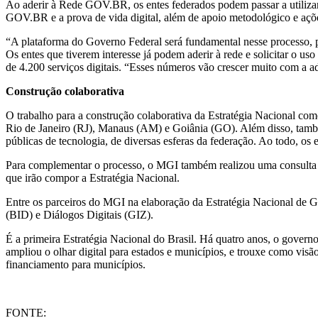
Ao aderir à Rede GOV.BR, os entes federados podem passar a utili
GOV.BR e a prova de vida digital, além de apoio metodológico e açõe
“A plataforma do Governo Federal será fundamental nesse processo, po
Os entes que tiverem interesse já podem aderir à rede e solicitar o 
de 4.200 serviços digitais. “Esses números vão crescer muito com a a
Construção colaborativa
O trabalho para a construção colaborativa da Estratégia Nacional come
Rio de Janeiro (RJ), Manaus (AM) e Goiânia (GO). Além disso, também 
públicas de tecnologia, de diversas esferas da federação. Ao todo, os
Para complementar o processo, o MGI também realizou uma consulta p
que irão compor a Estratégia Nacional.
Entre os parceiros do MGI na elaboração da Estratégia Nacional de 
(BID) e Diálogos Digitais (GIZ).
É a primeira Estratégia Nacional do Brasil. Há quatro anos, o govern
ampliou o olhar digital para estados e municípios, e trouxe como visã
financiamento para municípios.
FONTE: