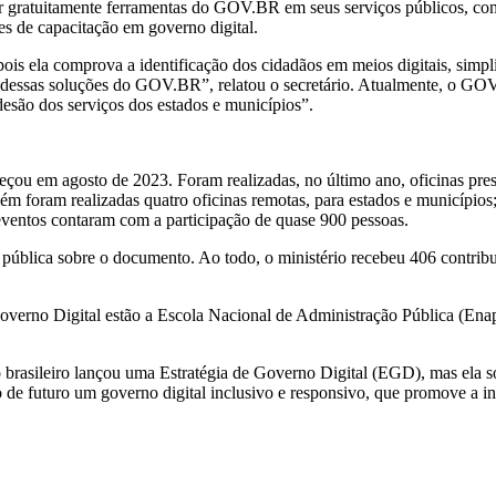
zar gratuitamente ferramentas do GOV.BR em seus serviços públicos, 
s de capacitação em governo digital.
is ela comprova a identificação dos cidadãos em meios digitais, simpli
uso dessas soluções do GOV.BR”, relatou o secretário. Atualmente, o GO
desão dos serviços dos estados e municípios”.
çou em agosto de 2023. Foram realizadas, no último ano, oficinas prese
foram realizadas quatro oficinas remotas, para estados e municípios; o
 eventos contaram com a participação de quase 900 pessoas.
ública sobre o documento. Ao todo, o ministério recebeu 406 contribui
Governo Digital estão a Escola Nacional de Administração Pública (En
o brasileiro lançou uma Estratégia de Governo Digital (EGD), mas ela 
o de futuro um governo digital inclusivo e responsivo, que promove a int