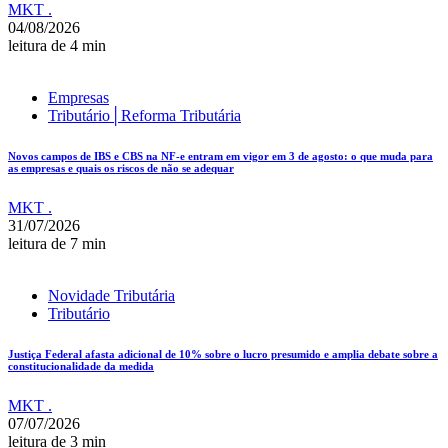
MKT .
04/08/2026
leitura de 4 min
Empresas
Tributário│Reforma Tributária
Novos campos de IBS e CBS na NF-e entram em vigor em 3 de agosto: o que muda para
as empresas e quais os riscos de não se adequar
MKT .
31/07/2026
leitura de 7 min
Novidade Tributária
Tributário
Justiça Federal afasta adicional de 10% sobre o lucro presumido e amplia debate sobre a
constitucionalidade da medida
MKT .
07/07/2026
leitura de 3 min