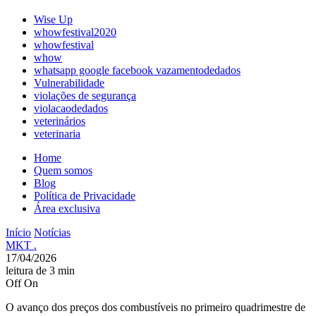
Wise Up
whowfestival2020
whowfestival
whow
whatsapp google facebook vazamentodedados
Vulnerabilidade
violações de segurança
violacaodedados
veterinários
veterinaria
Home
Quem somos
Blog
Política de Privacidade
Área exclusiva
Início
Notícias
MKT .
17/04/2026
leitura de 3 min
Off
On
O avanço dos preços dos combustíveis no primeiro quadrimestre de