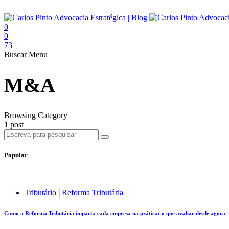
0
0
73
Buscar
Menu
M&A
Browsing Category
1 post
Popular
Tributário│Reforma Tributária
Como a Reforma Tributária impacta cada empresa na prática: o que avaliar desde agora