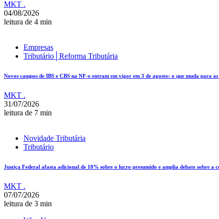
MKT .
04/08/2026
leitura de 4 min
Empresas
Tributário│Reforma Tributária
Novos campos de IBS e CBS na NF-e entram em vigor em 3 de agosto: o que muda para as e
MKT .
31/07/2026
leitura de 7 min
Novidade Tributária
Tributário
Justiça Federal afasta adicional de 10% sobre o lucro presumido e amplia debate sobre a 
MKT .
07/07/2026
leitura de 3 min