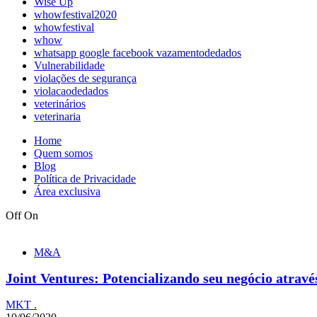
Wise Up
whowfestival2020
whowfestival
whow
whatsapp google facebook vazamentodedados
Vulnerabilidade
violações de segurança
violacaodedados
veterinários
veterinaria
Home
Quem somos
Blog
Política de Privacidade
Área exclusiva
Off
On
M&A
Joint Ventures: Potencializando seu negócio através
MKT .