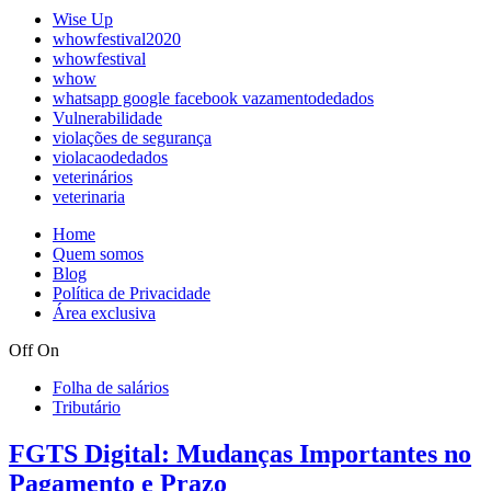
Wise Up
whowfestival2020
whowfestival
whow
whatsapp google facebook vazamentodedados
Vulnerabilidade
violações de segurança
violacaodedados
veterinários
veterinaria
Home
Quem somos
Blog
Política de Privacidade
Área exclusiva
Off
On
Folha de salários
Tributário
FGTS Digital: Mudanças Importantes no
Pagamento e Prazo