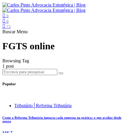
0
0
73
Buscar
Menu
FGTS online
Browsing Tag
1 post
Popular
Tributário│Reforma Tributária
Como a Reforma Tributária impacta cada empresa na prática: o que avaliar desde
agora
MKT .