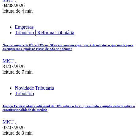
04/08/2026
leitura de 4 min
Empresas
Tributário│Reforma Tributária
Novos campos de IBS e CBS na NF-e entram em vigor em 3 de agosto: o que muda para
as empresas e quais os riscos de não se adequar
MKT .
31/07/2026
leitura de 7 min
Novidade Tributária
Tributário
Justiça Federal afasta adicional de 10% sobre o lucro presumido e amplia debate sobre a
constitucionalidade da medida
MKT .
07/07/2026
leitura de 3 min