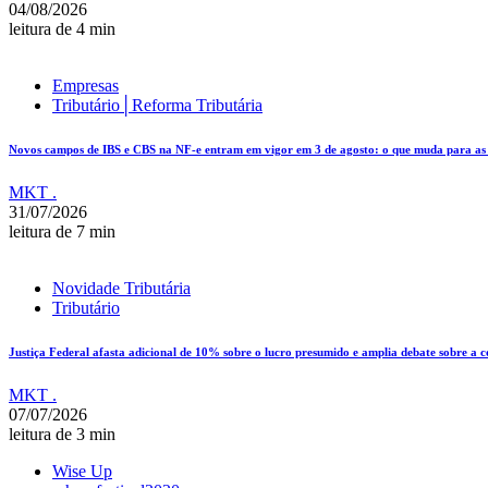
04/08/2026
leitura de 4 min
Empresas
Tributário│Reforma Tributária
Novos campos de IBS e CBS na NF-e entram em vigor em 3 de agosto: o que muda para as e
MKT .
31/07/2026
leitura de 7 min
Novidade Tributária
Tributário
Justiça Federal afasta adicional de 10% sobre o lucro presumido e amplia debate sobre a 
MKT .
07/07/2026
leitura de 3 min
Wise Up