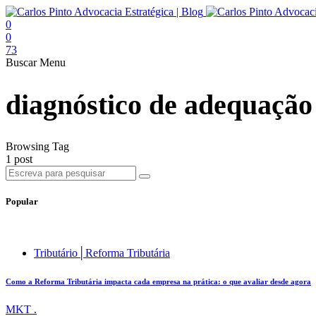
0
0
73
Buscar
Menu
diagnóstico de adequação
Browsing Tag
1 post
Popular
Tributário│Reforma Tributária
Como a Reforma Tributária impacta cada empresa na prática: o que avaliar desde agora
MKT .