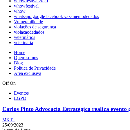
whowfestival2020
whowfestival
whow
whatsapp google facebook vazamentodedados
Vulnerabilidade
violações de segurança
violacaodedados
veterinários
veterinaria
Home
Quem somos
Blog
Política de Privacidade
Área exclusiva
Off
On
Eventos
LGPD
Carlos Pinto Advocacia Estratégica realiza evento
MKT .
25/09/2023