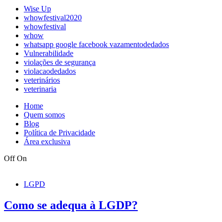
Wise Up
whowfestival2020
whowfestival
whow
whatsapp google facebook vazamentodedados
Vulnerabilidade
violações de segurança
violacaodedados
veterinários
veterinaria
Home
Quem somos
Blog
Política de Privacidade
Área exclusiva
Off
On
LGPD
Como se adequa à LGDP?