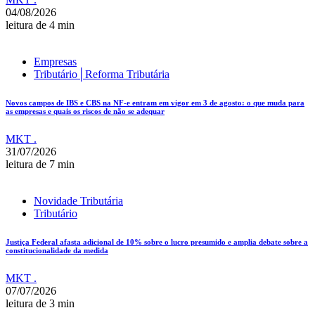
04/08/2026
leitura de 4 min
Empresas
Tributário│Reforma Tributária
Novos campos de IBS e CBS na NF-e entram em vigor em 3 de agosto: o que muda para
as empresas e quais os riscos de não se adequar
MKT .
31/07/2026
leitura de 7 min
Novidade Tributária
Tributário
Justiça Federal afasta adicional de 10% sobre o lucro presumido e amplia debate sobre a
constitucionalidade da medida
MKT .
07/07/2026
leitura de 3 min