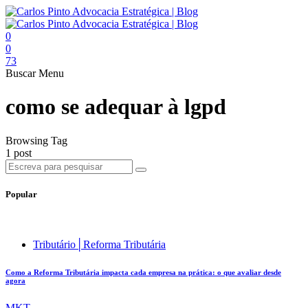
0
0
73
Buscar
Menu
como se adequar à lgpd
Browsing Tag
1 post
Popular
Tributário│Reforma Tributária
Como a Reforma Tributária impacta cada empresa na prática: o que avaliar desde
agora
MKT .