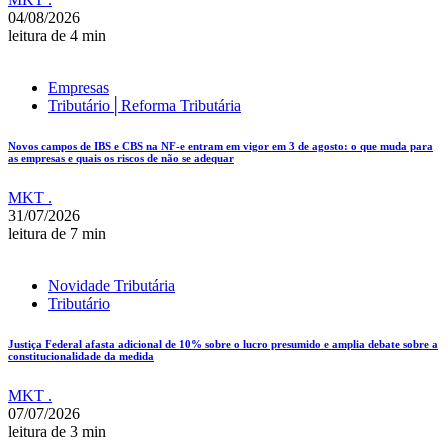
04/08/2026
leitura de 4 min
Empresas
Tributário│Reforma Tributária
Novos campos de IBS e CBS na NF-e entram em vigor em 3 de agosto: o que muda para
as empresas e quais os riscos de não se adequar
MKT .
31/07/2026
leitura de 7 min
Novidade Tributária
Tributário
Justiça Federal afasta adicional de 10% sobre o lucro presumido e amplia debate sobre a
constitucionalidade da medida
MKT .
07/07/2026
leitura de 3 min