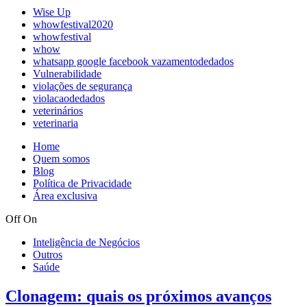
Wise Up
whowfestival2020
whowfestival
whow
whatsapp google facebook vazamentodedados
Vulnerabilidade
violações de segurança
violacaodedados
veterinários
veterinaria
Home
Quem somos
Blog
Política de Privacidade
Área exclusiva
Off
On
Inteligência de Negócios
Outros
Saúde
Clonagem: quais os próximos avanços