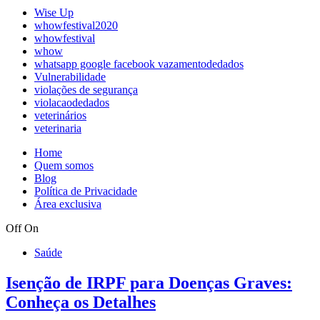
Wise Up
whowfestival2020
whowfestival
whow
whatsapp google facebook vazamentodedados
Vulnerabilidade
violações de segurança
violacaodedados
veterinários
veterinaria
Home
Quem somos
Blog
Política de Privacidade
Área exclusiva
Off
On
Saúde
Isenção de IRPF para Doenças Graves:
Conheça os Detalhes