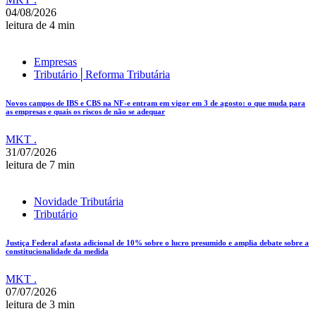
04/08/2026
leitura de 4 min
Empresas
Tributário│Reforma Tributária
Novos campos de IBS e CBS na NF-e entram em vigor em 3 de agosto: o que muda para
as empresas e quais os riscos de não se adequar
MKT .
31/07/2026
leitura de 7 min
Novidade Tributária
Tributário
Justiça Federal afasta adicional de 10% sobre o lucro presumido e amplia debate sobre a
constitucionalidade da medida
MKT .
07/07/2026
leitura de 3 min