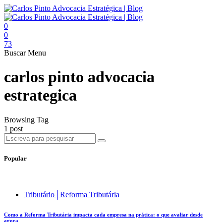
0
0
73
Buscar
Menu
carlos pinto advocacia
estrategica
Browsing Tag
1 post
Popular
Tributário│Reforma Tributária
Como a Reforma Tributária impacta cada empresa na prática: o que avaliar desde
agora