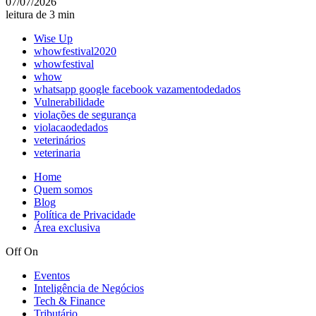
07/07/2026
leitura de 3 min
Wise Up
whowfestival2020
whowfestival
whow
whatsapp google facebook vazamentodedados
Vulnerabilidade
violações de segurança
violacaodedados
veterinários
veterinaria
Home
Quem somos
Blog
Política de Privacidade
Área exclusiva
Off
On
Eventos
Inteligência de Negócios
Tech & Finance
Tributário