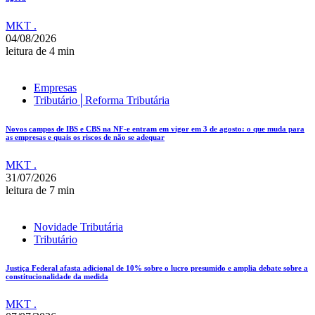
MKT .
04/08/2026
leitura de 4 min
Empresas
Tributário│Reforma Tributária
Novos campos de IBS e CBS na NF-e entram em vigor em 3 de agosto: o que muda para
as empresas e quais os riscos de não se adequar
MKT .
31/07/2026
leitura de 7 min
Novidade Tributária
Tributário
Justiça Federal afasta adicional de 10% sobre o lucro presumido e amplia debate sobre a
constitucionalidade da medida
MKT .