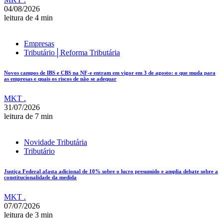
04/08/2026
leitura de 4 min
Empresas
Tributário│Reforma Tributária
Novos campos de IBS e CBS na NF-e entram em vigor em 3 de agosto: o que muda para
as empresas e quais os riscos de não se adequar
MKT .
31/07/2026
leitura de 7 min
Novidade Tributária
Tributário
Justiça Federal afasta adicional de 10% sobre o lucro presumido e amplia debate sobre a
constitucionalidade da medida
MKT .
07/07/2026
leitura de 3 min