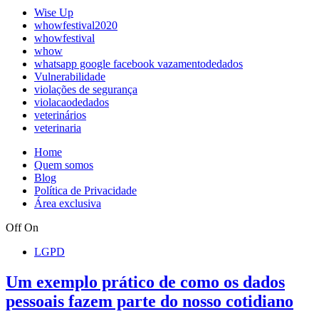
Wise Up
whowfestival2020
whowfestival
whow
whatsapp google facebook vazamentodedados
Vulnerabilidade
violações de segurança
violacaodedados
veterinários
veterinaria
Home
Quem somos
Blog
Política de Privacidade
Área exclusiva
Off
On
LGPD
Um exemplo prático de como os dados
pessoais fazem parte do nosso cotidiano