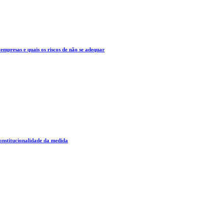
mpresas e quais os riscos de não se adequar
constitucionalidade da medida