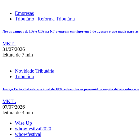
Empresas
Tributário│Reforma Tributária
Novos campos de IBS e CBS na NF-e entram em vigor em 3 de agosto: o que muda para as e
MKT .
31/07/2026
leitura de 7 min
Novidade Tributária
Tributário
Justiça Federal afasta adicional de 10% sobre o lucro presumido e amplia debate sobre a 
MKT .
07/07/2026
leitura de 3 min
Wise Up
whowfestival2020
whowfestival