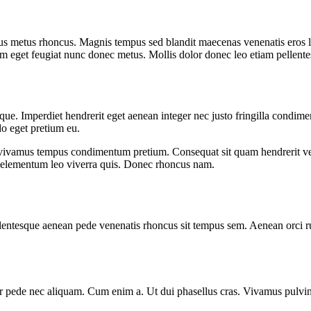
metus rhoncus. Magnis tempus sed blandit maecenas venenatis eros libe
am eget feugiat nunc donec metus. Mollis dolor donec leo etiam pellentes
neque. Imperdiet hendrerit eget aenean integer nec justo fringilla condim
o eget pretium eu.
or vivamus tempus condimentum pretium. Consequat sit quam hendrerit vel
s elementum leo viverra quis. Donec rhoncus nam.
ellentesque aenean pede venenatis rhoncus sit tempus sem. Aenean orci r
lor pede nec aliquam. Cum enim a. Ut dui phasellus cras. Vivamus pulvi