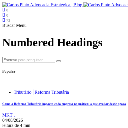
0
0
73
Buscar
Menu
Numbered Headings
Popular
Tributário│Reforma Tributária
Como a Reforma Tributária impacta cada empresa na prática: o que avaliar desde agora
MKT .
04/08/2026
leitura de 4 min